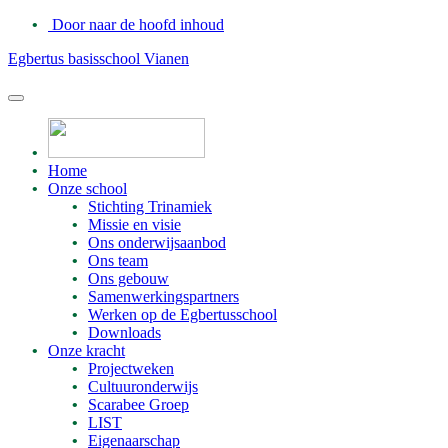
Door naar de hoofd inhoud
Egbertus basisschool Vianen
Header
Rechts
Home
Onze school
Stichting Trinamiek
Missie en visie
Ons onderwijsaanbod
Ons team
Ons gebouw
Samenwerkingspartners
Werken op de Egbertusschool
Downloads
Onze kracht
Projectweken
Cultuuronderwijs
Scarabee Groep
LIST
Eigenaarschap