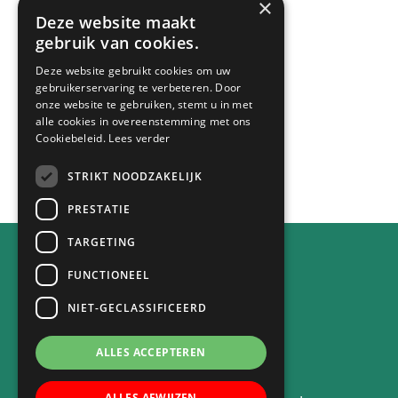
×
Zoeken:
Deze website maakt
gebruik van cookies.
Zoek
Deze website gebruikt cookies om uw
gebruikerservaring te verbeteren. Door
op
onze website te gebruiken, stemt u in met
deze
alle cookies in overeenstemming met ons
Laatste nieuws:
Cookiebeleid.
Lees verder
website
STRIKT NOODZAKELIJK
Alle berichten
PRESTATIE
TARGETING
FUNCTIONEEL
Contact
NIET-GECLASSIFICEERD
Achterstraat 30
4132 VE Vianen
ALLES ACCEPTEREN
tel. 0347-371764
ALLES AFWIJZEN