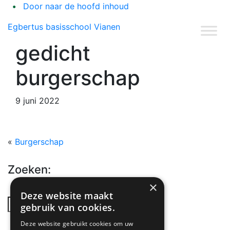
Door naar de hoofd inhoud
Heade
Egbertus basisschool Vianen
Recht
gedicht
burgerschap
9 juni 2022
«
Burgerschap
Zoeken:
×
Deze website maakt
Zoek
gebruik van cookies.
op
Deze website gebruikt cookies om uw
deze