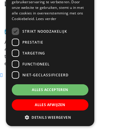
gebruikerservaring te verbeteren. Door
Laatste nieuws:
website
onze website te gebruiken, stemt u in met
alle cookies in overeenstemming met ons
Cookiebeleid.
Lees verder
Contact
STRIKT NOODZAKELIJK
Alle berichten
Achterstraat 30
PRESTATIE
4132 VE Vianen
TARGETING
tel. 0347-371764
email:
administratie@egbertusvianen.nl
FUNCTIONEEL
NIET-GECLASSIFICEERD
ALLES ACCEPTEREN
ALLES AFWIJZEN
DETAILS WEERGEVEN