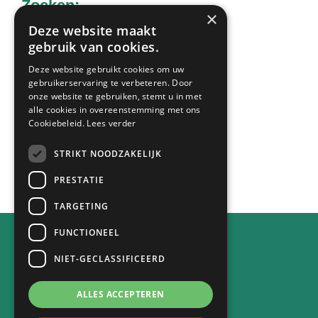
Zoeken:
×
Deze website maakt
gebruik van cookies.
Zoek
Deze website gebruikt cookies om uw
op
gebruikerservaring te verbeteren. Door
deze
onze website te gebruiken, stemt u in met
Laatste nieuws:
alle cookies in overeenstemming met ons
website
Cookiebeleid.
Lees verder
STRIKT NOODZAKELIJK
PRESTATIE
Alle berichten
TARGETING
FUNCTIONEEL
Contact
NIET-GECLASSIFICEERD
Achterstraat 30
4132 VE Vianen
ALLES ACCEPTEREN
tel. 0347-371764