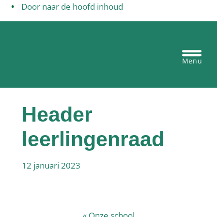
Door naar de hoofd inhoud
Egbertus basisschool Vianen
Heade
Recht
Header
leerlingenraad
12 januari 2023
«
Onze school