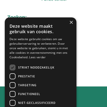
Zoeken:
×
Deze website maakt
gebruik van cookies.
Zoek
Deze website gebruikt cookies om uw
op
gebruikerservaring te verbeteren. Door
deze
onze website te gebruiken, stemt u in met
Laatste nieuws:
alle cookies in overeenstemming met ons
website
Cookiebeleid.
Lees verder
STRIKT NOODZAKELIJK
Alle berichten
PRESTATIE
TARGETING
FUNCTIONEEL
Contact
NIET-GECLASSIFICEERD