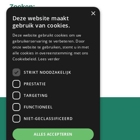
Zoeken:
×
Deze website maakt
gebruik van cookies.
Zoek
Deze website gebruikt cookies om uw
op
gebruikerservaring te verbeteren. Door
deze
onze website te gebruiken, stemt u in met
Laatste nieuws:
alle cookies in overeenstemming met ons
website
Cookiebeleid.
Lees verder
STRIKT NOODZAKELIJK
Alle berichten
PRESTATIE
TARGETING
FUNCTIONEEL
Contact
NIET-GECLASSIFICEERD
Achterstraat 30
4132 VE Vianen
ALLES ACCEPTEREN