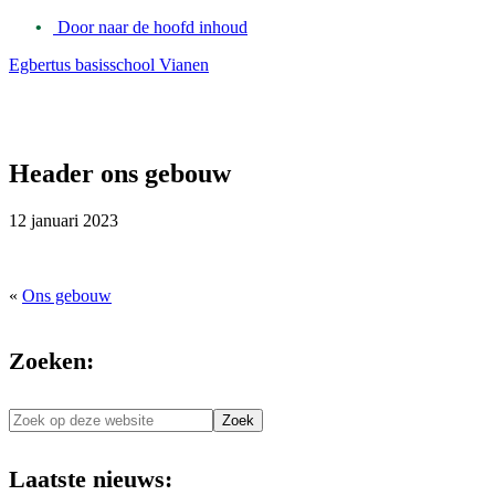
Door naar de hoofd inhoud
Egbertus basisschool Vianen
Header
Rechts
Header ons gebouw
12 januari 2023
«
Ons gebouw
Zoeken:
Zoek
op
deze
Laatste nieuws:
website