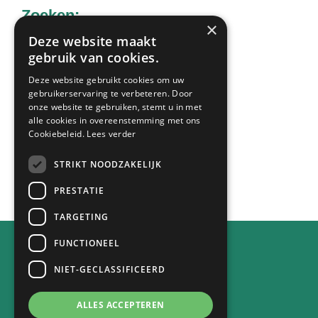
Zoeken:
×
Deze website maakt
gebruik van cookies.
Zoek
Deze website gebruikt cookies om uw
op
gebruikerservaring te verbeteren. Door
deze
onze website te gebruiken, stemt u in met
Laatste nieuws:
alle cookies in overeenstemming met ons
website
Cookiebeleid.
Lees verder
STRIKT NOODZAKELIJK
Alle berichten
PRESTATIE
TARGETING
FUNCTIONEEL
Contact
NIET-GECLASSIFICEERD
Achterstraat 30
4132 VE Vianen
ALLES ACCEPTEREN