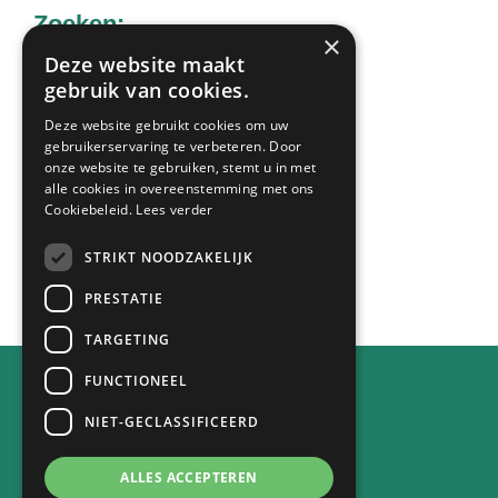
Zoeken:
×
Deze website maakt
gebruik van cookies.
Zoek
Deze website gebruikt cookies om uw
op
gebruikerservaring te verbeteren. Door
deze
onze website te gebruiken, stemt u in met
Laatste nieuws:
alle cookies in overeenstemming met ons
website
Cookiebeleid.
Lees verder
STRIKT NOODZAKELIJK
Alle berichten
PRESTATIE
TARGETING
FUNCTIONEEL
Contact
NIET-GECLASSIFICEERD
Achterstraat 30
4132 VE Vianen
ALLES ACCEPTEREN