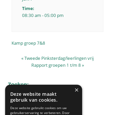
Time:
08:30 am - 05:00 pm
Kamp groep 7&8
«
Tweede Pinksterdag/leerlingen vrij
Rapport groepen 1 t/m 8
»
Zoeken:
×
Deze website maakt
gebruik van cookies.
Zoek
Deze website gebruikt cookies om uw
op
gebruikerservaring te verbeteren. Door